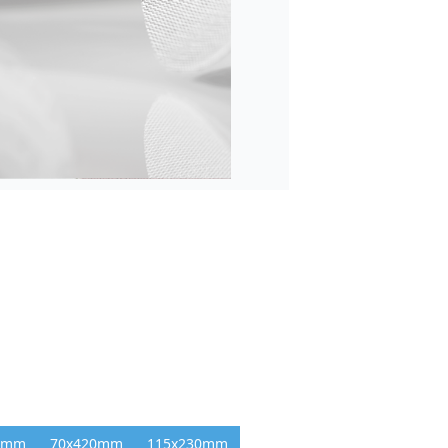
8mm
70x420mm
115x230mm