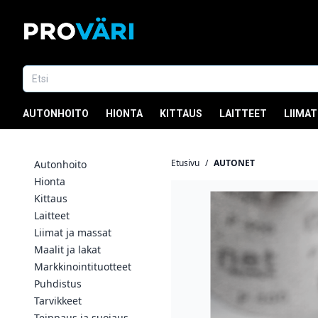
AUTONHOITO
HIONTA
KITTAUS
LAITTEET
LIIMAT
Etusivu
/
AUTONET
Autonhoito
Hionta
Kittaus
Laitteet
Liimat ja massat
Maalit ja lakat
Markkinointituotteet
Puhdistus
Tarvikkeet
Teippaus ja suojaus