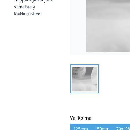
Viimeistely
Kaikki tuotteet
Valikoima
125mm
150mm
70x19