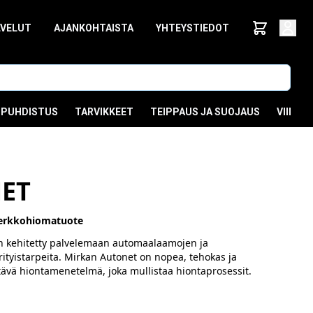
LVELUT
AJANKOHTAISTA
YHTEYSTIEDOT
PUHDISTUS
TARVIKKEET
TEIPPAUS JA SUOJAUS
VIIMEI
ET
erkkohiomatuote
 kehitetty palvelemaan automaalaamojen ja
ityistarpeita. Mirkan Autonet on nopea, tehokas ja
ävä hiontamenetelmä, joka mullistaa hiontaprosessit.