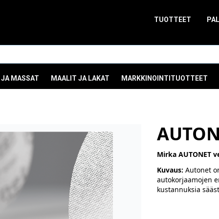
TUOTTEET
PA
 JA MASSAT
MAALIT JA LAKAT
MARKKINOINTITUOTTEET
AUTON
Mirka AUTONET v
Kuvaus:
Autonet on
autokorjaamojen er
kustannuksia sääst