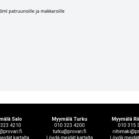
0ml patruunoille ja makkaroille
mälä Salo
Myymälä Turku
Myymälä Ri
 323 4210
010 323 4200
010 315 
@provari.fi
turku@provari.fi
riihimaki@pr
eidät kartalta
Löydä meidät kartalta
Löydä meidät 