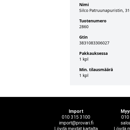
Nimi
Silco Patruunapuristin, 31
Tuotenumero
2860
Gtin
3831083306027
Pakkauksessa
1 kpl
Min. tilausmäärä
1 kpl
Import
Myy
010 315 3100
010
import@provari.fi
salo
Löydä meidät kartalta
Löydä m