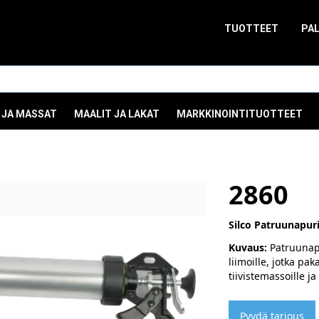
TUOTTEET
PA
 JA MASSAT
MAALIT JA LAKAT
MARKKINOINTITUOTTEET
2860
Silco Patruunapuri
Kuvaus:
Patruunapur
liimoille, jotka p
tiivistemassoille 
Pyydä tarjous