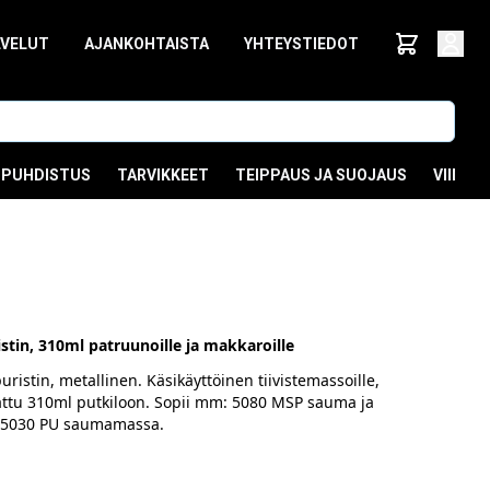
LVELUT
AJANKOHTAISTA
YHTEYSTIEDOT
PUHDISTUS
TARVIKKEET
TEIPPAUS JA SUOJAUS
VIIMEI
stin, 310ml patruunoille ja makkaroille
istin, metallinen. Käsikäyttöinen tiivistemassoille,
akattu 310ml putkiloon. Sopii mm: 5080 MSP sauma ja
ja 5030 PU saumamassa.