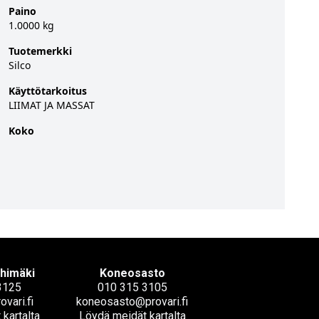
Paino
1.0000 kg
Tuotemerkki
Silco
Käyttötarkoitus
LIIMAT JA MASSAT
Koko
ihimäki
Koneosasto
3125
010 315 3105
ovari.fi
koneosasto@provari.fi
kartalta
Löydä meidät kartalta