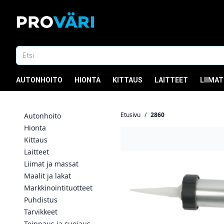
AUTONHOITO
HIONTA
KITTAUS
LAITTEET
LIIMAT
Etusivu
/
2860
Autonhoito
Hionta
Kittaus
Laitteet
Liimat ja massat
Maalit ja lakat
Markkinointituotteet
Puhdistus
Tarvikkeet
Teippaus ja suojaus