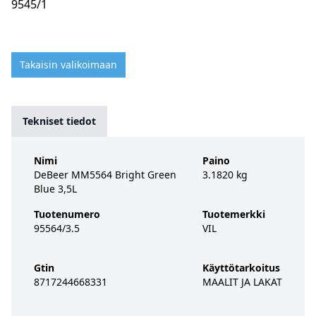
9545/1
Takaisin valikoimaan
Tekniset tiedot
Nimi
Paino
DeBeer MM5564 Bright Green
3.1820 kg
Blue 3,5L
Tuotenumero
Tuotemerkki
95564/3.5
VIL
Gtin
Käyttötarkoitus
8717244668331
MAALIT JA LAKAT