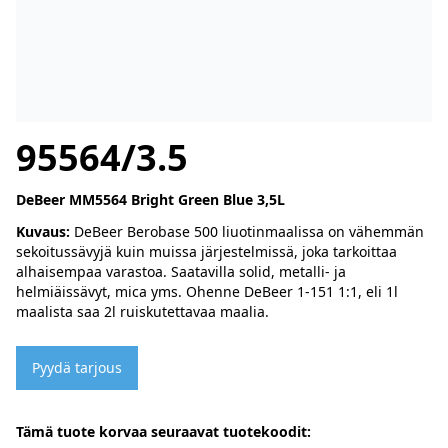
95564/3.5
DeBeer MM5564 Bright Green Blue 3,5L
Kuvaus:
DeBeer Berobase 500 liuotinmaalissa on vähemmän
sekoitussävyjä kuin muissa järjestelmissä, joka tarkoittaa
alhaisempaa varastoa. Saatavilla solid, metalli- ja
helmiäissävyt, mica yms. Ohenne DeBeer 1-151 1:1, eli 1l
maalista saa 2l ruiskutettavaa maalia.
Pyydä tarjous
Tämä tuote korvaa seuraavat tuotekoodit: