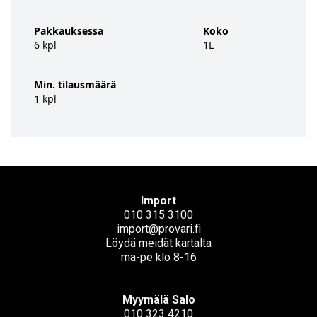
Pakkauksessa
Koko
6 kpl
1L
Min. tilausmäärä
1 kpl
Import
010 315 3100
import@provari.fi
Löydä meidät kartalta
ma-pe klo 8-16
Myymälä Salo
010 323 4210