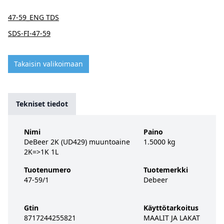
47-59_ENG TDS
SDS-FI-47-59
Takaisin valikoimaan
Tekniset tiedot
Nimi
Paino
DeBeer 2K (UD429) muuntoaine
1.5000 kg
2K=>1K 1L
Tuotenumero
Tuotemerkki
47-59/1
Debeer
Gtin
Käyttötarkoitus
8717244255821
MAALIT JA LAKAT