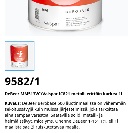
9582/1
DeBeer MM513VC/Valspar IC821 metalli erittäin karkea 1L
Kuvaus:
DeBeer Berobase 500 liuotinmaalissa on vähemmän
sekoitussävyjä kuin muissa järjestelmissä, joka tarkoittaa
alhaisempaa varastoa. Saatavilla solid, metalli- ja
helmiäissävyt, mica yms. Ohenne DeBeer 1-151 1:1, eli 1l
maalista saa 2l ruiskutettavaa maalia.