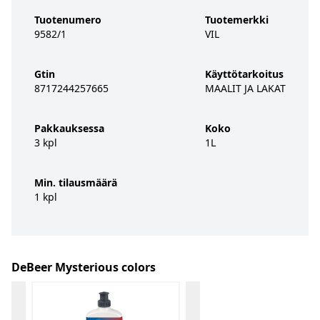
Tuotenumero
Tuotemerkki
9582/1
VIL
Gtin
Käyttötarkoitus
8717244257665
MAALIT JA LAKAT
Pakkauksessa
Koko
3 kpl
1L
Min. tilausmäärä
1 kpl
DeBeer Mysterious colors