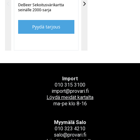
DeBeer Sekoitusvärikartta
seinälle 2000-sarja
Pyydä tarjous
Import
010 315 3100
import@provari.fi
Löydä meidät kartalta
ma-pe klo 8-16
Myymälä Salo
010 323 4210
salo@provari.fi