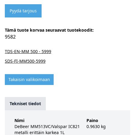
Pyydä tarjous
Tämä tuote korvaa seuraavat tuotekoodit:
9582
TDS-EN-MM 500 - 5999
SDS-FI-MM500-5999
Takaisin valikoimaan
Tekniset tiedot
Nimi
Paino
DeBeer MM513VC/Valspar IC821
0.9630 kg
metalli erittäin karkea 1L