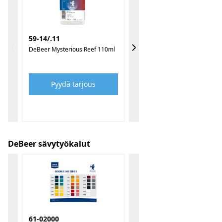
59-14/.11
DeBeer Mysterious Reef 110ml
Pyydä tarjous
DeBeer sävytyökalut
61-02000