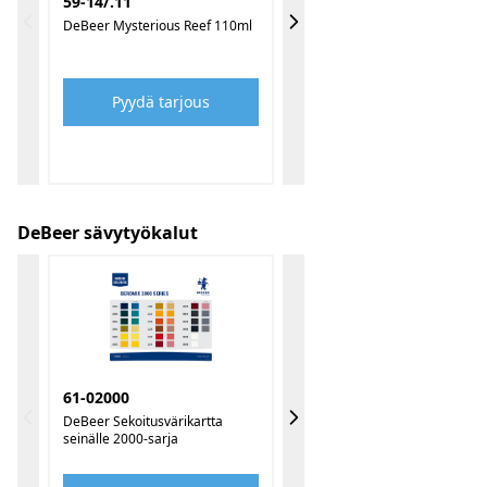
59-14/.11
DeBeer Mysterious Reef 110ml
Pyydä tarjous
DeBeer sävytyökalut
61-02000
DeBeer Sekoitusvärikartta
seinälle 2000-sarja