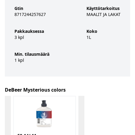
Gtin
Käyttötarkoitus
8717244257627
MAALIT JA LAKAT
Pakkauksessa
Koko
3 kpl
1L
Min. tilausmäärä
1 kpl
DeBeer Mysterious colors