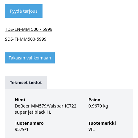
Pyydä tarjous
TDS-EN-MM 500 - 5999
SDS-FI-MM500-5999
Takaisin valikoimaan
Tekniset tiedot
Nimi
Paino
DeBeer MM579/Valspar IC722
0.9670 kg
super jet black 1L
Tuotenumero
Tuotemerkki
9579/1
VIL