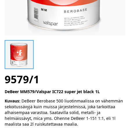
9579/1
DeBeer MM579/Valspar IC722 super jet black 1L
Kuvaus:
DeBeer Berobase 500 liuotinmaalissa on vähemmän
sekoitussävyjä kuin muissa järjestelmissä, joka tarkoittaa
alhaisempaa varastoa. Saatavilla solid, metalli- ja
helmiäissävyt, mica yms. Ohenne DeBeer 1-151 1:1, eli 1l
maalista saa 2l ruiskutettavaa maalia.