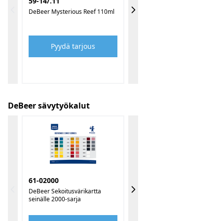
59-14/.11
DeBeer Mysterious Reef 110ml
Pyydä tarjous
DeBeer sävytyökalut
61-02000
DeBeer Sekoitusvärikartta
seinälle 2000-sarja