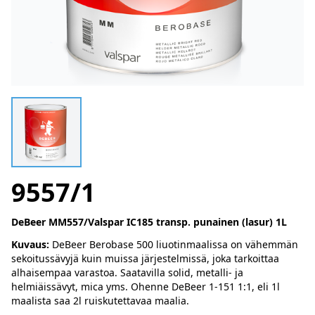
9557/1
DeBeer MM557/Valspar IC185 transp. punainen (lasur) 1L
Kuvaus:
DeBeer Berobase 500 liuotinmaalissa on vähemmän
sekoitussävyjä kuin muissa järjestelmissä, joka tarkoittaa
alhaisempaa varastoa. Saatavilla solid, metalli- ja
helmiäissävyt, mica yms. Ohenne DeBeer 1-151 1:1, eli 1l
maalista saa 2l ruiskutettavaa maalia.