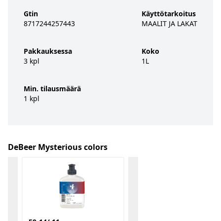
Gtin
Käyttötarkoitus
8717244257443
MAALIT JA LAKAT
Pakkauksessa
Koko
3 kpl
1L
Min. tilausmäärä
1 kpl
DeBeer Mysterious colors