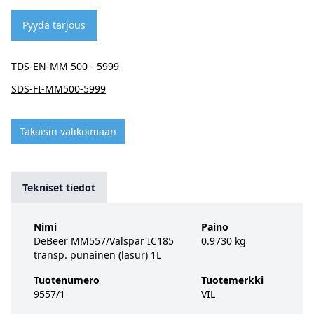
Pyydä tarjous
TDS-EN-MM 500 - 5999
SDS-FI-MM500-5999
Takaisin valikoimaan
Tekniset tiedot
Nimi
Paino
DeBeer MM557/Valspar IC185
0.9730 kg
transp. punainen (lasur) 1L
Tuotenumero
Tuotemerkki
9557/1
VIL