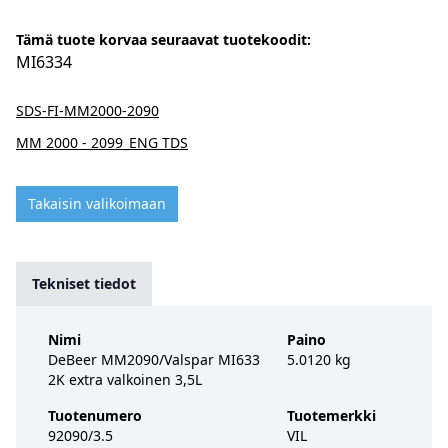
Tämä tuote korvaa seuraavat tuotekoodit:
MI6334
SDS-FI-MM2000-2090
MM 2000 - 2099_ENG TDS
Takaisin valikoimaan
Tekniset tiedot
Nimi
Paino
DeBeer MM2090/Valspar MI633
5.0120 kg
2K extra valkoinen 3,5L
Tuotenumero
Tuotemerkki
92090/3.5
VIL