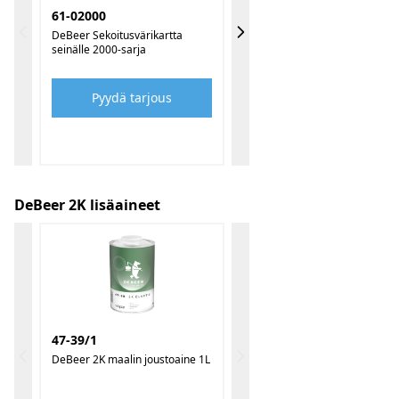
61-02000
DeBeer Sekoitusvärikartta
seinälle 2000-sarja
Pyydä tarjous
DeBeer 2K lisäaineet
47-39/1
DeBeer 2K maalin joustoaine 1L