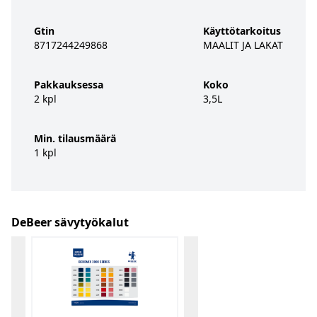
Gtin
Käyttötarkoitus
8717244249868
MAALIT JA LAKAT
Pakkauksessa
Koko
2 kpl
3,5L
Min. tilausmäärä
1 kpl
DeBeer sävytyökalut