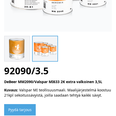
92090/3.5
DeBeer MM2090/Valspar MI633 2K extra valkoinen 3,5L
Kuvaus:
Valspar MI teollisuusmaali. Maalijärjestelmä koostuu
21kpl sekoitussävyistä, joilla saadaan tehtyä kaikki sävyt.
Pyydä tarjous