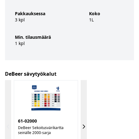
Pakkauksessa
Koko
3 kpl
1L
Min. tilausmäärä
1 kpl
DeBeer sävytyökalut
61-02000
DeBeer Sekoitusvärikartta
seinälle 2000-sarja