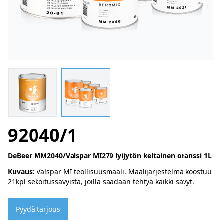
92040/1
DeBeer MM2040/Valspar MI279 lyijytön keltainen oranssi 1L
Kuvaus:
Valspar MI teollisuusmaali. Maalijärjestelmä koostuu
21kpl sekoitussävyistä, joilla saadaan tehtyä kaikki sävyt.
Pyydä tarjous