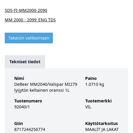
SDS-FI-MM2000-2090
MM 2000 - 2099_ENG TDS
Takaisin valikoimaan
Tekniset tiedot
Nimi
Paino
DeBeer MM2040/Valspar MI279
1.0710 kg
lyijytön keltainen oranssi 1L
Tuotenumero
Tuotemerkki
92040/1
VIL
Gtin
Käyttötarkoitus
8717244256774
MAALIT JA LAKAT