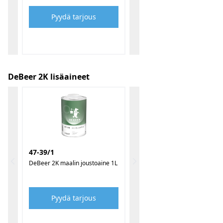
Pyydä tarjous
DeBeer 2K lisäaineet
47-39/1
DeBeer 2K maalin joustoaine 1L
Pyydä tarjous