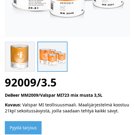
92009/3.5
DeBeer MM2009/Valspar MI723 mix musta 3,5L
Kuvaus:
Valspar MI teollisuusmaali. Maalijärjestelmä koostuu
21kpl sekoitussävyistä, joilla saadaan tehtyä kaikki sävyt.
Pyydä tarjous