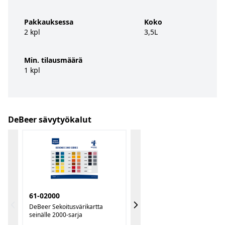
Pakkauksessa
Koko
2 kpl
3,5L
Min. tilausmäärä
1 kpl
DeBeer sävytyökalut
61-02000
DeBeer Sekoitusvärikartta
seinälle 2000-sarja