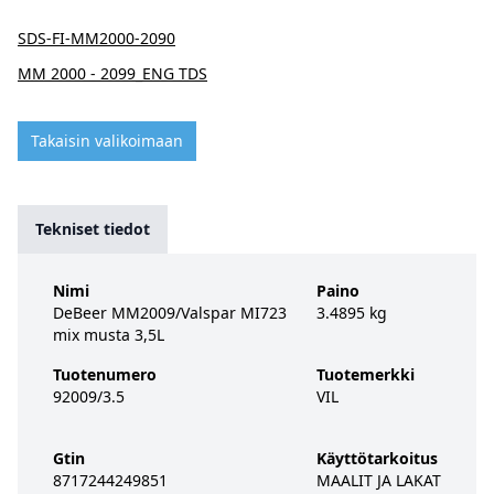
SDS-FI-MM2000-2090
MM 2000 - 2099_ENG TDS
Takaisin valikoimaan
Tekniset tiedot
Nimi
Paino
DeBeer MM2009/Valspar MI723
3.4895 kg
mix musta 3,5L
Tuotenumero
Tuotemerkki
92009/3.5
VIL
Gtin
Käyttötarkoitus
8717244249851
MAALIT JA LAKAT