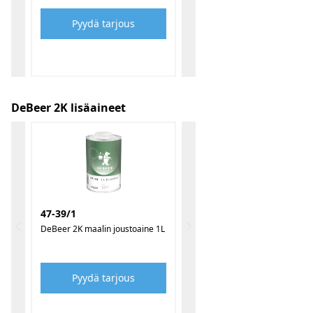
Pyydä tarjous
DeBeer 2K lisäaineet
47-39/1
DeBeer 2K maalin joustoaine 1L
Pyydä tarjous