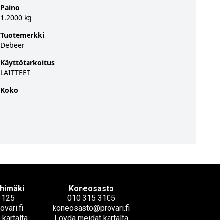
Paino
1.2000 kg
Tuotemerkki
Debeer
Käyttötarkoitus
LAITTEET
Koko
ihimäki
Koneosasto
3125
010 315 3105
ovari.fi
koneosasto@provari.fi
kartalta
Löydä meidät kartalta