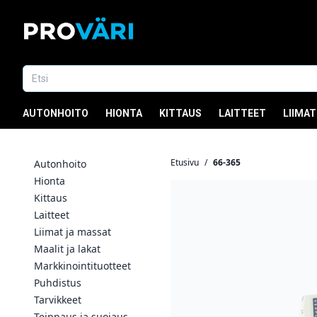
AUTONHOITO
HIONTA
KITTAUS
LAITTEET
LIIMAT
Etusivu
/
66-365
Autonhoito
Hionta
Kittaus
Laitteet
Liimat ja massat
Maalit ja lakat
Markkinointituotteet
Puhdistus
Tarvikkeet
Teippaus ja suojaus