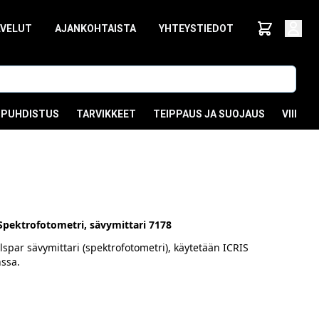
LVELUT
AJANKOHTAISTA
YHTEYSTIEDOT
PUHDISTUS
TARVIKKEET
TEIPPAUS JA SUOJAUS
VIIMEI
Spektrofotometri, sävymittari 7178
spar sävymittari (spektrofotometri), käytetään ICRIS
ssa.