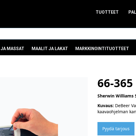
TUOTTEET
PA
 JA MASSAT
MAALIT JA LAKAT
MARKKINOINTITUOTTEET
66-365
Sherwin Williams 
Kuvaus:
DeBeer Val
kaavaohjelman kan
Pyydä tarjous