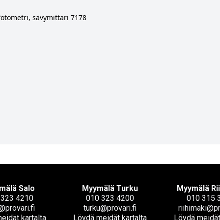
otometri, sävymittari 7178
mälä Salo
Myymälä Turku
Myymälä Ri
 323 4210
010 323 4200
010 315 
@provari.fi
turku@provari.fi
riihimaki@pr
eidät kartalta
Löydä meidät kartalta
Löydä meidät 