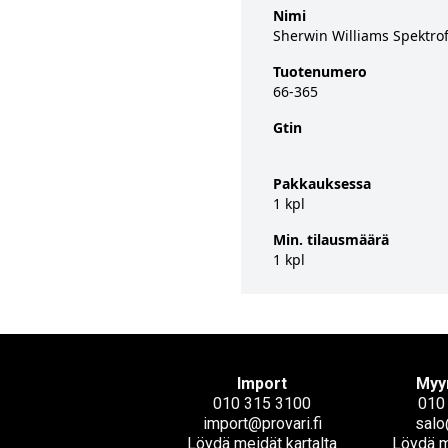
Nimi
Sherwin Williams Spektrof
Tuotenumero
66-365
Gtin
Pakkauksessa
1 kpl
Min. tilausmäärä
1 kpl
Import
Myy
010 315 3100
010
import@provari.fi
salo
Löydä meidät kartalta
Löydä m