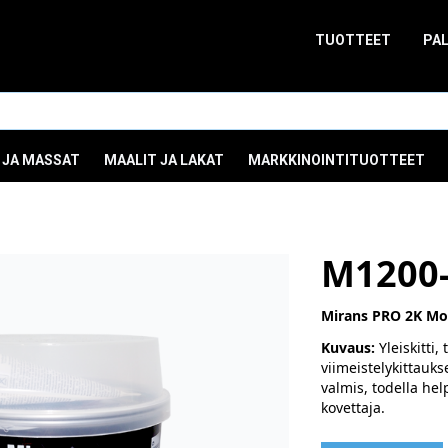
TUOTTEET
PA
 JA MASSAT
MAALIT JA LAKAT
MARKKINOINTITUOTTEET
M1200
Mirans PRO 2K Mon
Kuvaus:
Yleiskitti,
viimeistelykittauks
valmis, todella he
kovettaja.