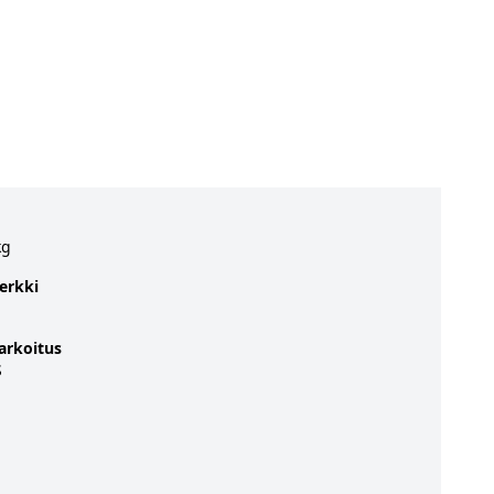
kg
erkki
arkoitus
S