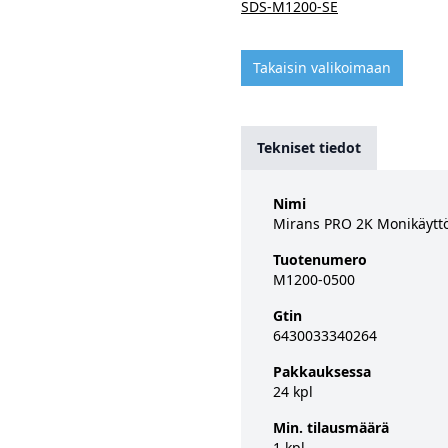
SDS-M1200-SE
Takaisin valikoimaan
Tekniset tiedot
Nimi
Mirans PRO 2K Monikäyttö
Tuotenumero
M1200-0500
Gtin
6430033340264
Pakkauksessa
24 kpl
Min. tilausmäärä
1 kpl