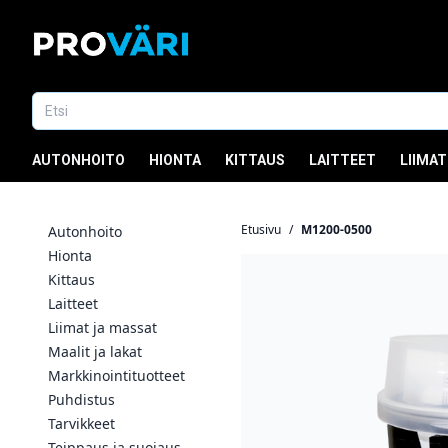
AUTONHOITO
HIONTA
KITTAUS
LAITTEET
LIIMAT
Etusivu
/
M1200-0500
Autonhoito
Hionta
Kittaus
Laitteet
Liimat ja massat
Maalit ja lakat
Markkinointituotteet
Puhdistus
Tarvikkeet
Teippaus ja suojaus