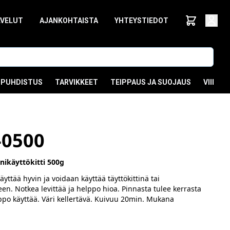
LVELUT
AJANKOHTAISTA
YHTEYSTIEDOT
PUHDISTUS
TARVIKKEET
TEIPPAUS JA SUOJAUS
VIIMEI
-0500
ikäyttökitti 500g
 täyttää hyvin ja voidaan käyttää täyttökittinä tai
een. Notkea levittää ja helppo hioa. Pinnasta tulee kerrasta
lppo käyttää. Väri kellertävä. Kuivuu 20min. Mukana