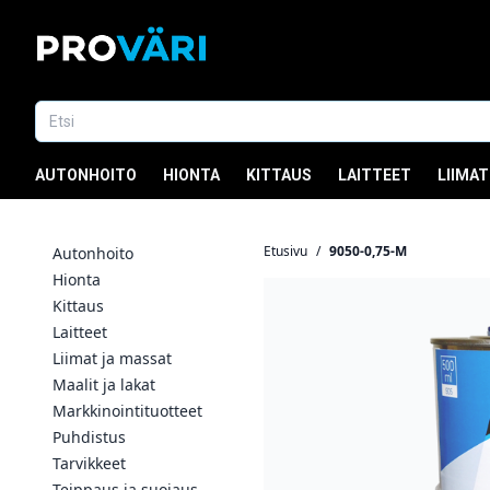
AUTONHOITO
HIONTA
KITTAUS
LAITTEET
LIIMAT
Etusivu
/
9050-0,75-M
Autonhoito
Hionta
Kittaus
Laitteet
Liimat ja massat
Maalit ja lakat
Markkinointituotteet
Puhdistus
Tarvikkeet
Teippaus ja suojaus