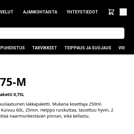
LVELUT
AJANKOHTAISTA
YHTEYSTIEDOT
PUHDISTUS
TARVIKKEET
TEIPPAUS JA SUOJAUS
VIIMEI
,75-M
aketti 0,75L
slaatuinen lakkapaketti. Mukana kovettaja 250ml.
 Kuivuu 60c, 25min. Helppo ruiskuttaa, tasoittuu hyvin, 2
ättää naarmunkestävän pinnan, eikä kellastu.