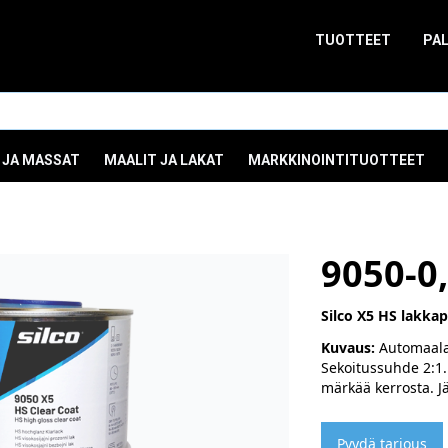
TUOTTEET
PA
 JA MASSAT
MAALIT JA LAKAT
MARKKINOINTITUOTTEET
9050-0
Silco X5 HS lakkap
Kuvaus:
Automaalau
Sekoitussuhde 2:1.
märkää kerrosta. J
Pyydä tarjous