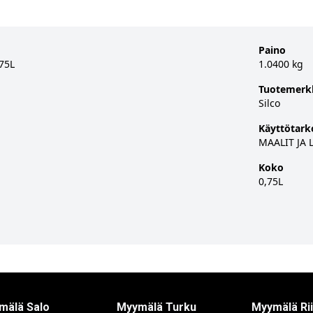
Paino
,75L
1.0400 kg
Tuotemerk
Silco
Käyttötark
MAALIT JA 
Koko
0,75L
mälä Salo
Myymälä Turku
Myymälä Ri