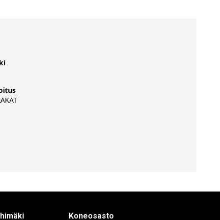
ki
oitus
LAKAT
ihimäki
Koneosasto