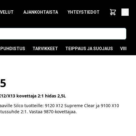
LVELUT
AJANKOHTAISTA
YHTEYSTIEDOT
PUHDISTUS
TARVIKKEET
TEIPPAUS JA SUOJAUS
VIIMEI
,5
12/X13 kovettaja 2:1 hidas 2,5L
aville Silco tuotteille: 9120 X12 Supreme Clear ja 9100 X10
itussuhde 2:1. Vastaa 9870-kovettajaa.