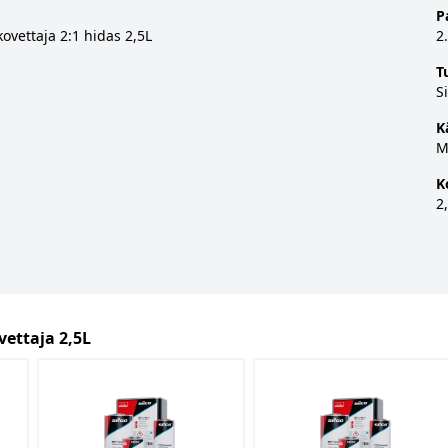
P
ovettaja 2:1 hidas 2,5L
2
T
Si
K
M
K
2
vettaja 2,5L