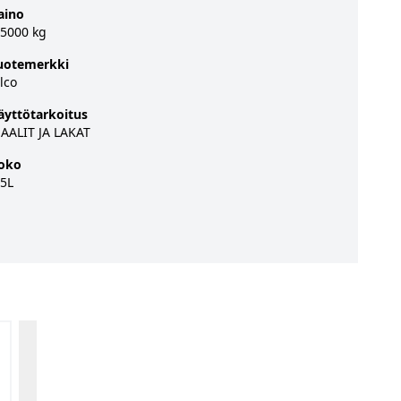
aino
.5000 kg
uotemerkki
lco
äyttötarkoitus
AALIT JA LAKAT
oko
,5L