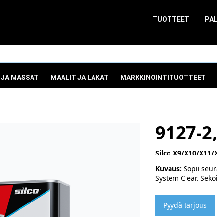
TUOTTEET
PA
 JA MASSAT
MAALIT JA LAKAT
MARKKINOINTITUOTTEET
9127-2
Silco X9/X10/X11/X
Kuvaus:
Sopii seura
System Clear. Seko
Pyydä tarjous