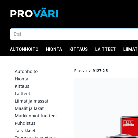
AUTONHOITO
HIONTA
KITTAUS
LAITTEET
LIIMAT
Etusivu
/
9127-2,5
Autonhoito
Hionta
Kittaus
Laitteet
Liimat ja massat
Maalit ja lakat
Markkinointituotteet
Puhdistus
Tarvikkeet
Teippaus ja suojaus