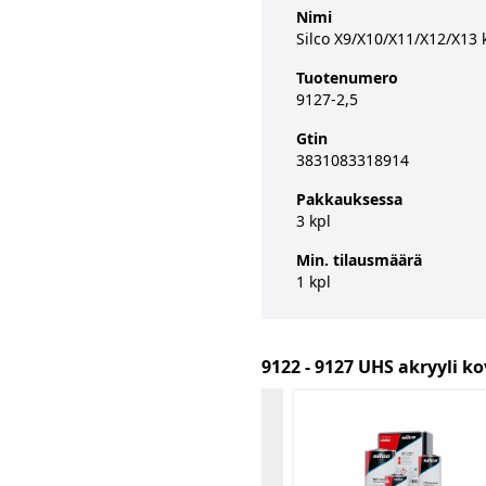
Nimi
Silco X9/X10/X11/X12/X13 k
Tuotenumero
9127-2,5
Gtin
3831083318914
Pakkauksessa
3 kpl
Min. tilausmäärä
1 kpl
9122 - 9127 UHS akryyli ko