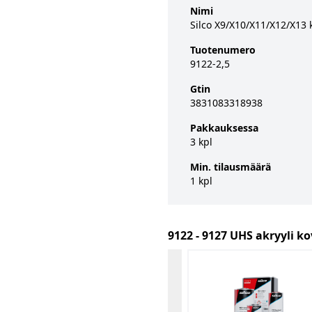
Nimi
Silco X9/X10/X11/X12/X13 k
Tuotenumero
9122-2,5
Gtin
3831083318938
Pakkauksessa
3 kpl
Min. tilausmäärä
1 kpl
9122 - 9127 UHS akryyli ko