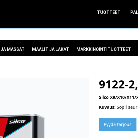
TUOTTEET
PA
 JA MASSAT
MAALIT JA LAKAT
MARKKINOINTITUOTTEET
9122-2
Silco X9/X10/X11/X
Kuvaus:
Sopii seura
Pyydä tarjous