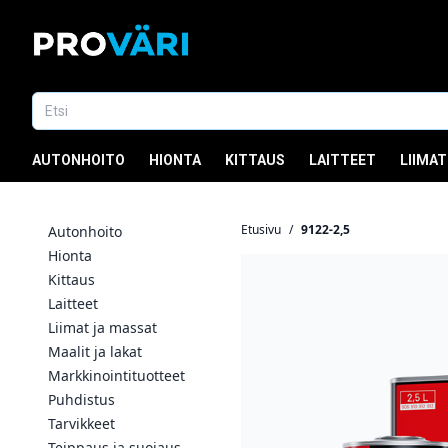
AUTONHOITO
HIONTA
KITTAUS
LAITTEET
LIIMAT
Etusivu
/
9122-2,5
Autonhoito
Hionta
Kittaus
Laitteet
Liimat ja massat
Maalit ja lakat
Markkinointituotteet
Puhdistus
Tarvikkeet
Teippaus ja suojaus