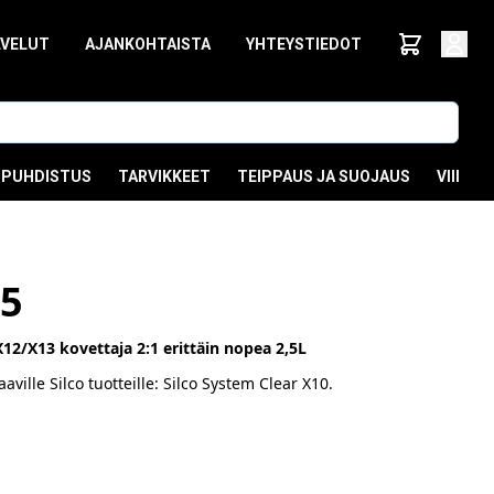
LVELUT
AJANKOHTAISTA
YHTEYSTIEDOT
PUHDISTUS
TARVIKKEET
TEIPPAUS JA SUOJAUS
VIIMEI
,5
12/X13 kovettaja 2:1 erittäin nopea 2,5L
aville Silco tuotteille: Silco System Clear X10.