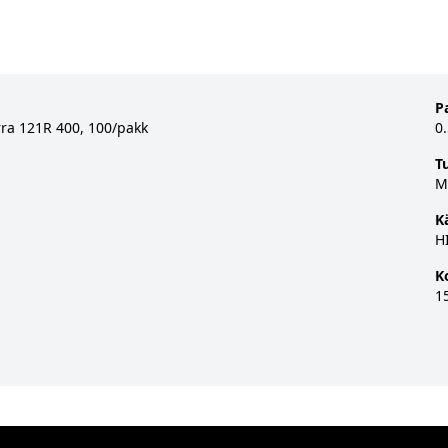
P
ra 121R 400, 100/pakk
0
T
M
K
H
K
1