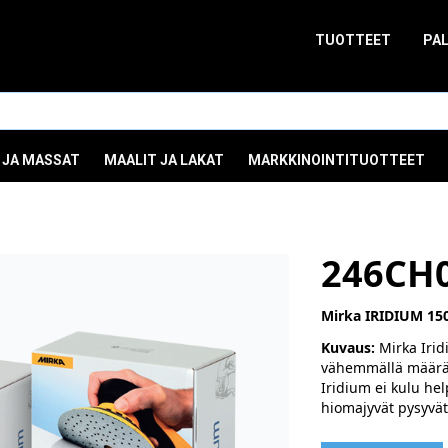
TUOTTEET
PA
 JA MASSAT
MAALIT JA LAKAT
MARKKINOINTITUOTTEET
246CH
Mirka IRIDIUM 15
Kuvaus:
Mirka Irid
vähemmällä määräl
Iridium ei kulu hel
hiomajyvät pysyvä