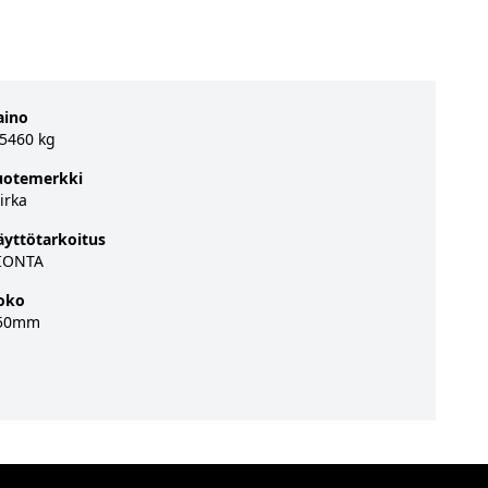
aino
.5460 kg
uotemerkki
irka
äyttötarkoitus
IONTA
oko
50mm