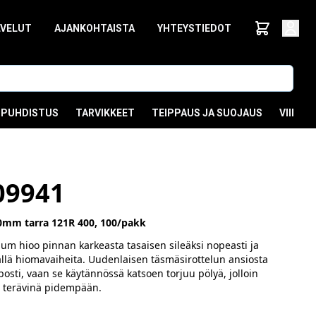
LVELUT
AJANKOHTAISTA
YHTEYSTIEDOT
PUHDISTUS
TARVIKKEET
TEIPPAUS JA SUOJAUS
VIIMEI
09941
0mm tarra 121R 400, 100/pakk
ium hioo pinnan karkeasta tasaisen sileäksi nopeasti ja
lä hiomavaiheita. Uudenlaisen täsmäsirottelun ansiosta
posti, vaan se käytännössä katsoen torjuu pölyä, jolloin
t terävinä pidempään.