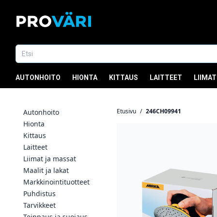
AUTONHOITO
HIONTA
KITTAUS
LAITTEET
LIIMAT
Etusivu
/
246CH09941
Autonhoito
Hionta
Kittaus
Laitteet
Liimat ja massat
Maalit ja lakat
Markkinointituotteet
Puhdistus
Tarvikkeet
Teippaus ja suojaus