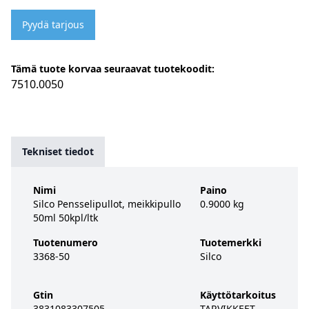
Pyydä tarjous
Tämä tuote korvaa seuraavat tuotekoodit:
7510.0050
Tekniset tiedot
Nimi
Paino
Silco Pensselipullot, meikkipullo
0.9000 kg
50ml 50kpl/ltk
Tuotenumero
Tuotemerkki
3368-50
Silco
Gtin
Käyttötarkoitus
3831083307505
TARVIKKEET