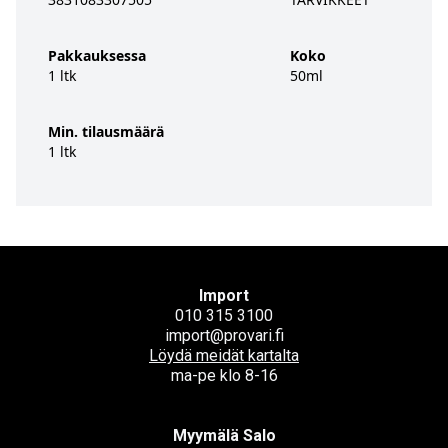
Pakkauksessa
Koko
1 ltk
50ml
Min. tilausmäärä
1 ltk
Import
010 315 3100
import@provari.fi
Löydä meidät kartalta
ma-pe klo 8-16
Myymälä Salo