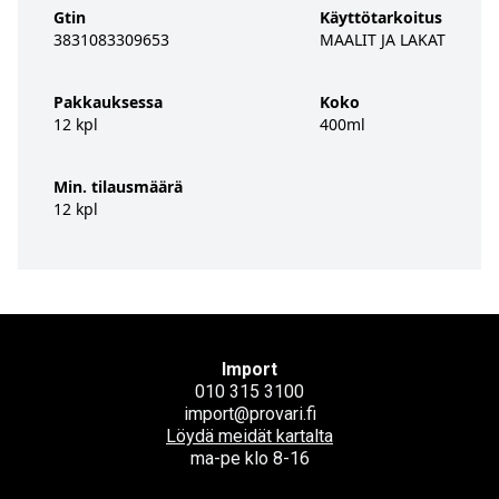
Gtin
Käyttötarkoitus
3831083309653
MAALIT JA LAKAT
Pakkauksessa
Koko
12 kpl
400ml
Min. tilausmäärä
12 kpl
Import
010 315 3100
import@provari.fi
Löydä meidät kartalta
ma-pe klo 8-16