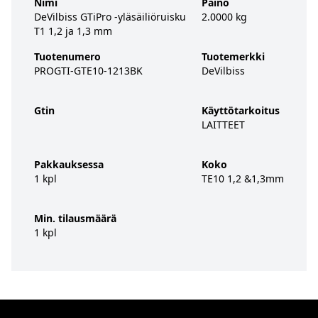
Nimi
Paino
DeVilbiss GTiPro -yläsäiliöruisku
2.0000 kg
T1 1,2 ja 1,3 mm
Tuotenumero
Tuotemerkki
PROGTI-GTE10-1213BK
DeVilbiss
Gtin
Käyttötarkoitus
LAITTEET
Pakkauksessa
Koko
1 kpl
TE10 1,2 &1,3mm
Min. tilausmäärä
1 kpl