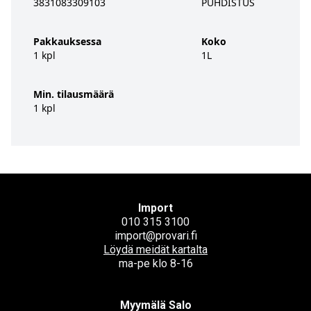
3831083309103
PUHDISTUS
Pakkauksessa
Koko
1 kpl
1L
Min. tilausmäärä
1 kpl
Import
010 315 3100
import@provari.fi
Löydä meidät kartalta
ma-pe klo 8-16
Myymälä Salo