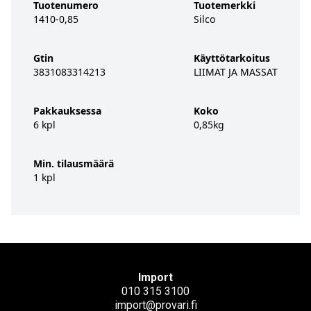
Tuotenumero
Tuotemerkki
1410-0,85
Silco
Gtin
Käyttötarkoitus
3831083314213
LIIMAT JA MASSAT
Pakkauksessa
Koko
6 kpl
0,85kg
Min. tilausmäärä
1 kpl
Import
010 315 3100
import@provari.fi