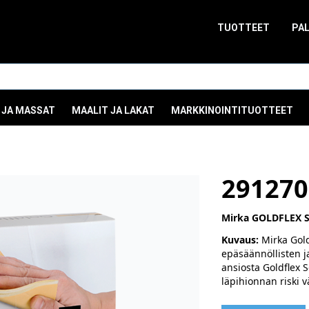
TUOTTEET
PA
 JA MASSAT
MAALIT JA LAKAT
MARKKINOINTITUOTTEET
291270
Mirka GOLDFLEX SO
Kuvaus:
Mirka Goldf
epäsäännöllisten j
ansiosta Goldflex S
läpihionnan riski 