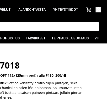
LVELUT
AJANKOHTAISTA
YHTEYSTIEDOT
PUHDISTUS
TARVIKKEET
TEIPPAUS JA SUOJAUS
VIIMEI
7018
FT 115x125mm perf. rulla P180, 200/rll
lex Soft on kehitetty profiloitujen pintojen, sekä
a hankalien osien käsinhiontaan. Solumuovitaustan
oft tuottaa tasaisen paineen pintaan, jolloin pinnan
vähenee.