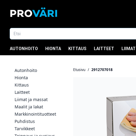
AUTONHOITO
HIONTA
KITTAUS
LAITTEET
LIIMAT
Etusivu
/
2912707018
Autonhoito
Hionta
Kittaus
Laitteet
Liimat ja massat
Maalit ja lakat
Markkinointituotteet
Puhdistus
Tarvikkeet
Teippaus ja suojaus