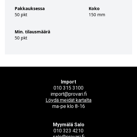
Pakkauksessa
Koko
50 pkt
150 mm
Min. tilausmäärä
50 pkt
Import
010 315 3100
import@provari.fi
Löydä meidät kartalta
ma-pe klo 8-16
Myymälä Salo
010 323 4210
salo@provari.fi