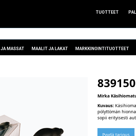
TUOTTEET
PA
 JA MASSAT
MAALIT JA LAKAT
MARKKINOINTITUOTTEET
839150
Mirka Käsihiomatu
Kuvaus:
Käsihiomat
pölyttömän hionnan
sopii erityisesti a
Pyydä tarjous