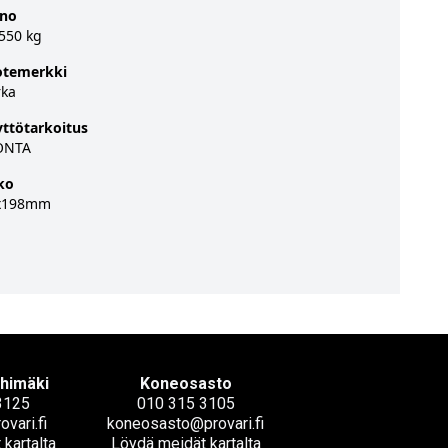
ino
550 kg
otemerkki
rka
ttötarkoitus
ONTA
ko
x198mm
ihimäki
Koneosasto
3125
010 315 3105
ovari.fi
koneosasto@provari.fi
kartalta
Löydä meidät kartalta