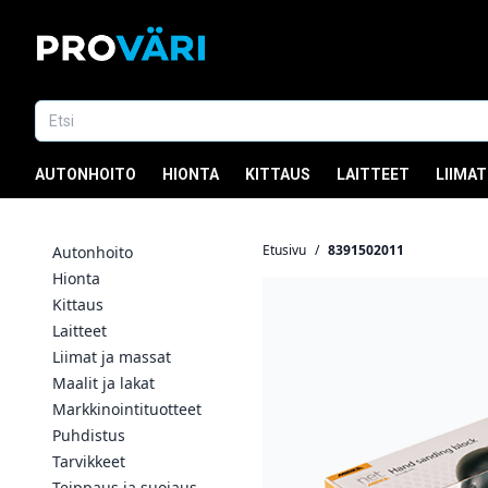
AUTONHOITO
HIONTA
KITTAUS
LAITTEET
LIIMAT
Etusivu
/
8391502011
Autonhoito
Hionta
Kittaus
Laitteet
Liimat ja massat
Maalit ja lakat
Markkinointituotteet
Puhdistus
Tarvikkeet
Teippaus ja suojaus