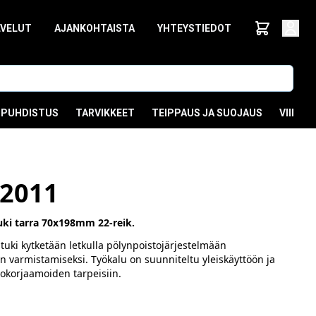
LVELUT
AJANKOHTAISTA
YHTEYSTIEDOT
PUHDISTUS
TARVIKKEET
TEIPPAUS JA SUOJAUS
VIIMEI
2011
ki tarra 70x198mm 22-reik.
uki kytketään letkulla pölynpoistojärjestelmään
 varmistamiseksi. Työkalu on suunniteltu yleiskäyttöön ja
utokorjaamoiden tarpeisiin.