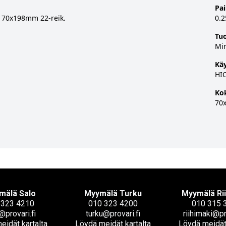
Pa
a 70x198mm 22-reik.
0.2
Tu
Mi
Käy
HI
Ko
70
mälä Salo
Myymälä Turku
Myymälä Ri
 323 4210
010 323 4200
010 315 
@provari.fi
turku@provari.fi
riihimaki@pr
eidät kartalta
Löydä meidät kartalta
Löydä meidät 