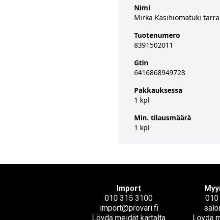
Nimi
Mirka Käsihiomatuki tarr
Tuotenumero
8391502011
Gtin
6416868949728
Pakkauksessa
1 kpl
Min. tilausmäärä
1 kpl
Import
Myy
010 315 3100
010
import@provari.fi
salo
Löydä meidät kartalta
Löydä m