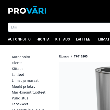
AUTONHOITO
HIONTA
KITTAUS
LAITTEET
LIIMAT
Etusivu
/
T7016205
Autonhoito
Hionta
Kittaus
Laitteet
Liimat ja massat
Maalit ja lakat
Markkinointituotteet
Puhdistus
Tarvikkeet
Teippaus ja suojaus