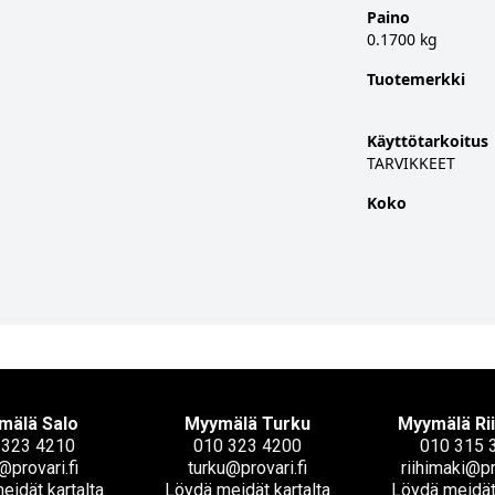
Paino
0.1700 kg
Tuotemerkki
Käyttötarkoitus
TARVIKKEET
Koko
mälä Salo
Myymälä Turku
Myymälä Ri
 323 4210
010 323 4200
010 315 
@provari.fi
turku@provari.fi
riihimaki@pr
eidät kartalta
Löydä meidät kartalta
Löydä meidät 