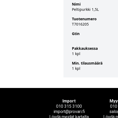
Nimi
Peltipurkki 1,5L
Tuotenumero
T7016205
Gtin
Pakkauksessa
1 kpl
Min. tilausmäärä
1 kpl
Import
Myy
010 315 3100
010
import@provari.fi
salo
Löydä meidät kartalta
Löydä m