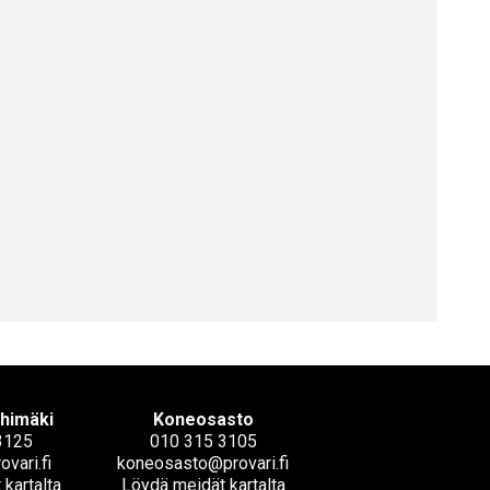
ihimäki
Koneosasto
3125
010 315 3105
ovari.fi
koneosasto@provari.fi
kartalta
Löydä meidät kartalta