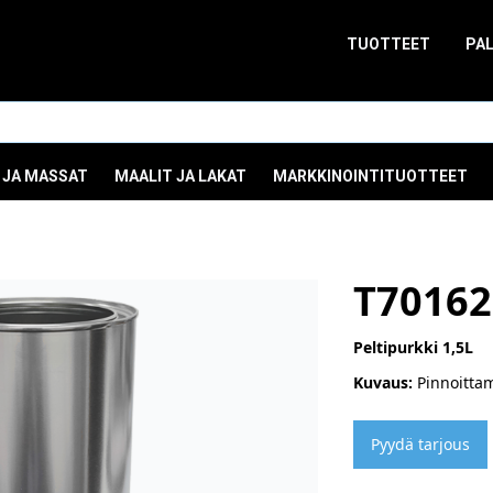
TUOTTEET
PA
 JA MASSAT
MAALIT JA LAKAT
MARKKINOINTITUOTTEET
T70162
Peltipurkki 1,5L
Kuvaus:
Pinnoittam
Pyydä tarjous