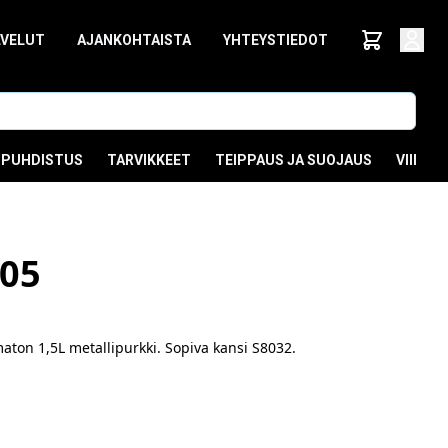
LVELUT
AJANKOHTAISTA
YHTEYSTIEDOT
PUHDISTUS
TARVIKKEET
TEIPPAUS JA SUOJAUS
VIIMEI
05
aton 1,5L metallipurkki. Sopiva kansi S8032.