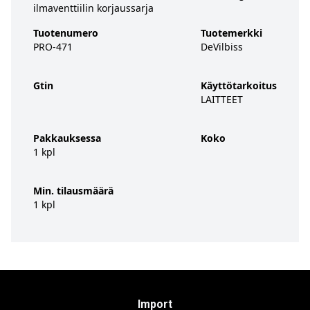
ilmaventtiilin korjaussarja
Tuotenumero
Tuotemerkki
PRO-471
DeVilbiss
Gtin
Käyttötarkoitus
LAITTEET
Pakkauksessa
Koko
1 kpl
Min. tilausmäärä
1 kpl
Import