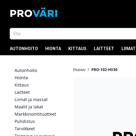
AUTONHOITO
HIONTA
KITTAUS
LAITTEET
LIIMAT
Etusivu
/
PRO-102-HV30
Autonhoito
Hionta
Kittaus
Laitteet
Liimat ja massat
Maalit ja lakat
Markkinointituotteet
Puhdistus
Tarvikkeet
Teippaus ja suojaus