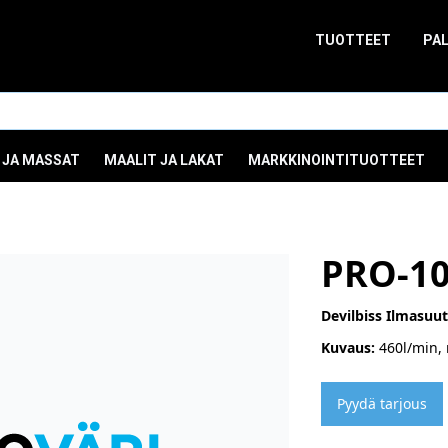
TUOTTEET
PA
 JA MASSAT
MAALIT JA LAKAT
MARKKINOINTITUOTTEET
PRO-1
Devilbiss Ilmasuu
Kuvaus:
460l/min, 
Pyydä tarjous