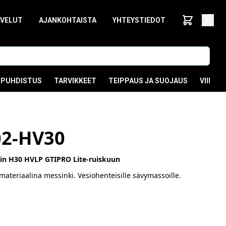
LVELUT
AJANKOHTAISTA
YHTEYSTIEDOT
PUHDISTUS
TARVIKKEET
TEIPPAUS JA SUOJAUS
VIIMEI
02-HV30
tin H30 HVLP GTIPRO Lite-ruiskuun
materiaalina messinki. Vesiohenteisille sävymassoille.