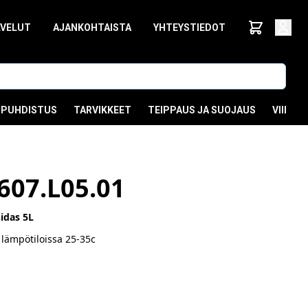
LVELUT
AJANKOHTAISTA
YHTEYSTIEDOT
PUHDISTUS
TARVIKKEET
TEIPPAUS JA SUOJAUS
VIIMEI
607.L05.01
idas 5L
lämpötiloissa 25-35c