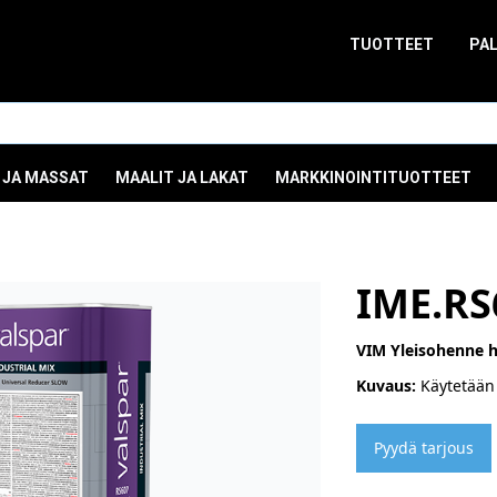
TUOTTEET
PA
 JA MASSAT
MAALIT JA LAKAT
MARKKINOINTITUOTTEET
IME.RS
VIM Yleisohenne h
Kuvaus:
Käytetään 
Pyydä tarjous