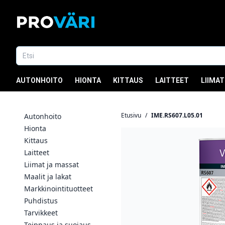
AUTONHOITO
HIONTA
KITTAUS
LAITTEET
LIIMAT
Etusivu
/
IME.RS607.L05.01
Autonhoito
Hionta
Kittaus
Laitteet
Liimat ja massat
Maalit ja lakat
Markkinointituotteet
Puhdistus
Tarvikkeet
Teippaus ja suojaus