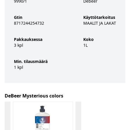
9990/1
Debeer
Gtin
Käyttötarkoitus
8717244254732
MAALIT JA LAKAT
Pakkauksessa
Koko
3 kpl
1L
Min. tilausmäärä
1 kpl
DeBeer Mysterious colors