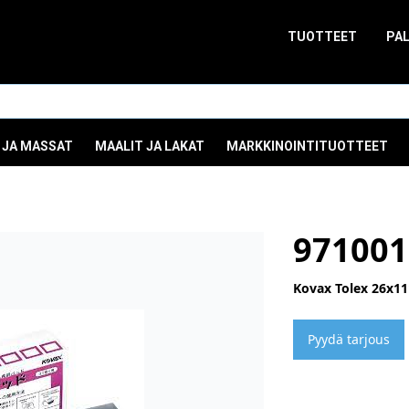
TUOTTEET
PA
 JA MASSAT
MAALIT JA LAKAT
MARKKINOINTITUOTTEET
971001
Kovax Tolex 26x1
Pyydä tarjous