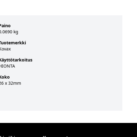
Paino
0.0690 kg
Tuotemerkki
Kovax
Käyttötarkoitus
HIONTA
Koko
26 x 32mm