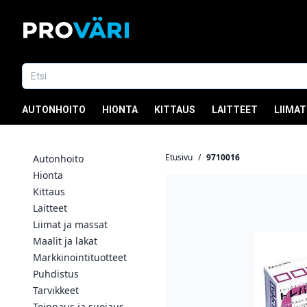
AUTONHOITO
HIONTA
KITTAUS
LAITTEET
LIIMAT
Etusivu
/
9710016
Autonhoito
Hionta
Kittaus
Laitteet
Liimat ja massat
Maalit ja lakat
Markkinointituotteet
Puhdistus
Tarvikkeet
Teippaus ja suojaus