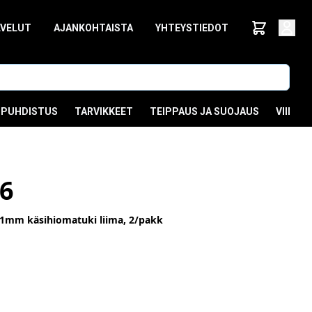
LVELUT
AJANKOHTAISTA
YHTEYSTIEDOT
PUHDISTUS
TARVIKKEET
TEIPPAUS JA SUOJAUS
VIIMEI
6
11mm käsihiomatuki liima, 2/pakk