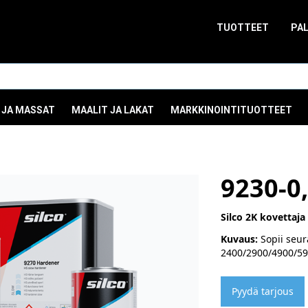
TUOTTEET
PA
 JA MASSAT
MAALIT JA LAKAT
MARKKINOINTITUOTTEET
9230-0
Silco 2K kovettaja
Kuvaus:
Sopii seura
2400/2900/4900/59
Pyydä tarjous