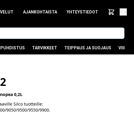
LVELUT
AJANKOHTAISTA
YHTEYSTIEDOT
PUHDISTUS
TARVIKKEET
TEIPPAUS JA SUOJAUS
VIIMEI
,2
 nopea 0,2L
aville Silco tuotteille:
00/9050/9500/9550/9900.