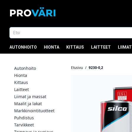
AUTONHOITO
HIONTA
KITTAUS
LAITTEET
LIIMAT
Etusivu
/
9230-0,2
Autonhoito
Hionta
Kittaus
Laitteet
Liimat ja massat
Maalit ja lakat
Markkinointituotteet
Puhdistus
Tarvikkeet
Teippaus ja suojaus