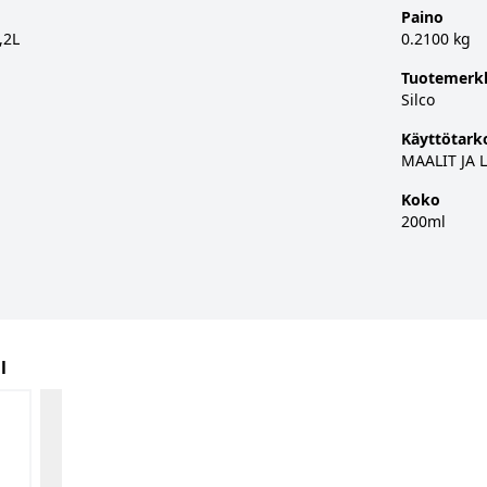
Paino
,2L
0.2100 kg
Tuotemerk
Silco
Käyttötark
MAALIT JA 
Koko
200ml
l