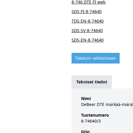
8-746 DTE FI web
SDS-FI-8-74640
TDS-EN-8-74640
SDS-SV-8-74640
SDS-EN-8-74640
Takaisin valikoimaan
Tekniset tiedot
Nimi
DeBeer DTE märkää-märäl
Tuotenumero
8-74640/3
Gtin