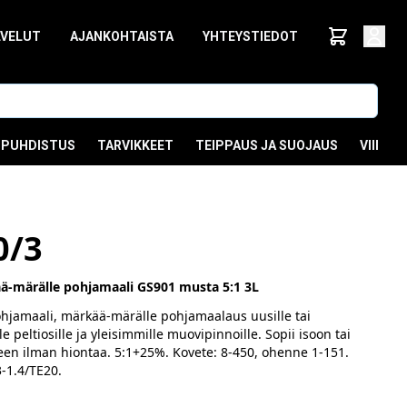
LVELUT
AJANKOHTAISTA
YHTEYSTIEDOT
PUHDISTUS
TARVIKKEET
TEIPPAUS JA SUOJAUS
VIIMEI
0/3
-märälle pohjamaali GS901 musta 5:1 3L
jamaali, märkää-märälle pohjamaalaus uusille tai
 peltiosille ja yleisimmille muovipinnoille. Sopii isoon tai
en ilman hiontaa. 5:1+25%. Kovete: 8-450, ohenne 1-151.
3-1.4/TE20.