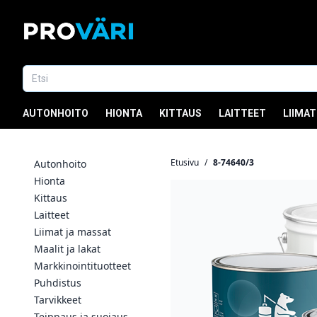
AUTONHOITO
HIONTA
KITTAUS
LAITTEET
LIIMAT
Etusivu
/
8-74640/3
Autonhoito
Hionta
Kittaus
Laitteet
Liimat ja massat
Maalit ja lakat
Markkinointituotteet
Puhdistus
Tarvikkeet
Teippaus ja suojaus