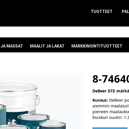
TUOTTEET
PA
 JA MASSAT
MAALIT JA LAKAT
MARKKINOINTITUOTTEET
8-7464
DeBeer DTE märkää
Kuvaus:
DeBeer poh
aiemmin maalatuille
pieneen maalaukse
Ruiskun suutin: 1.