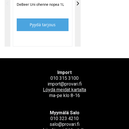
DeBeer Uni ohenne nopea 1L
Pyydä tarjous
Import
010 315 3100
import@provari.fi
Löydä meidät kartalta
ma-pe klo 8-16
Myymälä Salo
010 323 4210
salo@provari.fi