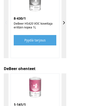
8-430/1
DeBeer HS420 VOC kovettaja
erittäin nopea 1L
Pyydä tarjous
DeBeer ohenteet
1-141/1