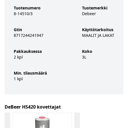
Tuotenumero
Tuotemerkki
8-14510/3
Debeer
Gtin
Käyttötarkoitus
8717244241947
MAALIT JA LAKAT
Pakkauksessa
Koko
2 kpl
3L
Min. tilausmäärä
1 kpl
DeBeer HS420 kovettajat