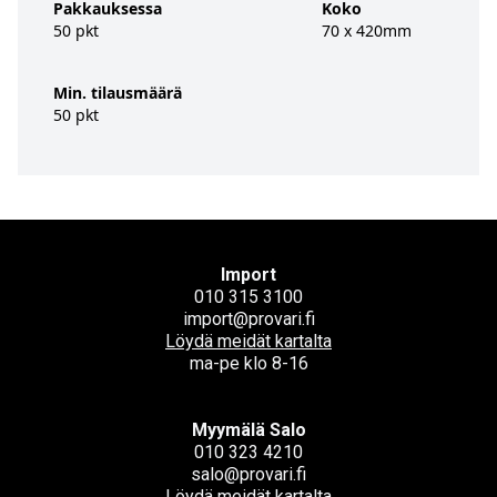
Pakkauksessa
Koko
50 pkt
70 x 420mm
Min. tilausmäärä
50 pkt
Import
010 315 3100
import@provari.fi
Löydä meidät kartalta
ma-pe klo 8-16
Myymälä Salo
010 323 4210
salo@provari.fi
Löydä meidät kartalta