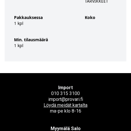
TARVIKKEET
Pakkauksessa
Koko
1 kpl
Min. tilausmäärä
1 kpl
Import
010 315 3100
import@provari.fi
Löydä meidät kartalta
ma-pe klo 8-16
Myymälä Salo