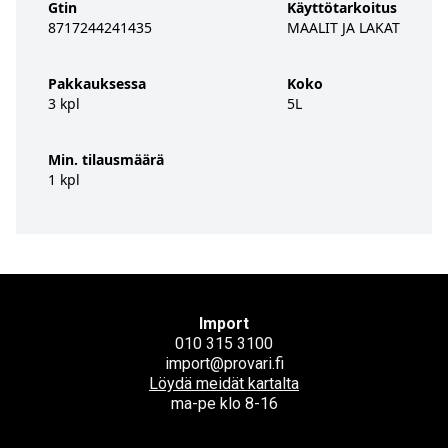
Gtin
Käyttötarkoitus
8717244241435
MAALIT JA LAKAT
Pakkauksessa
Koko
3 kpl
5L
Min. tilausmäärä
1 kpl
Import
010 315 3100
import@provari.fi
Löydä meidät kartalta
ma-pe klo 8-16