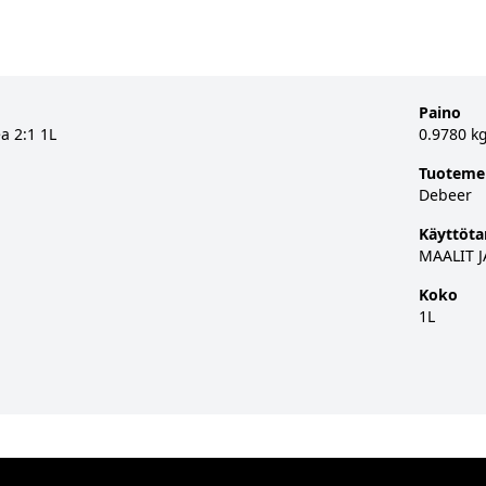
Paino
a 2:1 1L
0.9780 k
Tuoteme
Debeer
Käyttöta
MAALIT J
Koko
1L