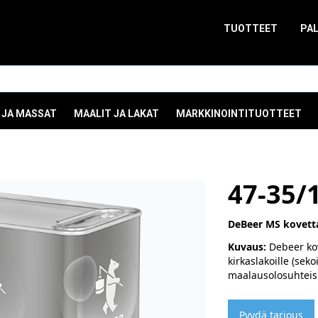
TUOTTEET
PA
 JA MASSAT
MAALIT JA LAKAT
MARKKINOINTITUOTTEET
47-35/
DeBeer MS kovetta
Kuvaus:
Debeer kov
kirkaslakoille (seko
maalausolosuhteisi
Pyydä tarjous