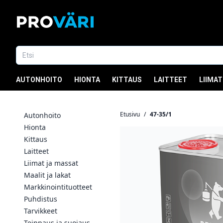
AUTONHOITO
HIONTA
KITTAUS
LAITTEET
LIIMAT
Etusivu
/
47-35/1
Autonhoito
Hionta
Kittaus
Laitteet
Liimat ja massat
Maalit ja lakat
Markkinointituotteet
Puhdistus
Tarvikkeet
Teippaus ja suojaus