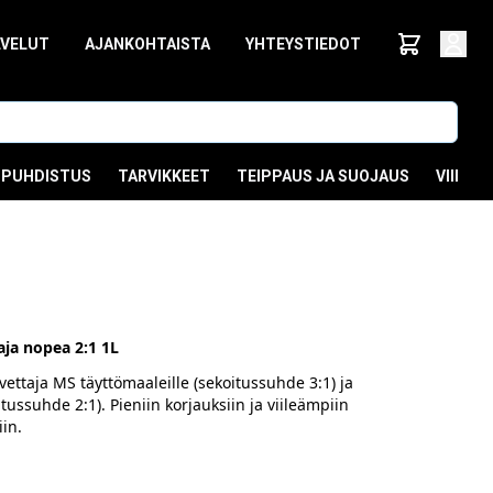
LVELUT
AJANKOHTAISTA
YHTEYSTIEDOT
PUHDISTUS
TARVIKKEET
TEIPPAUS JA SUOJAUS
VIIMEI
1
ja nopea 2:1 1L
ettaja MS täyttömaaleille (sekoitussuhde 3:1) ja
itussuhde 2:1). Pieniin korjauksiin ja viileämpiin
in.