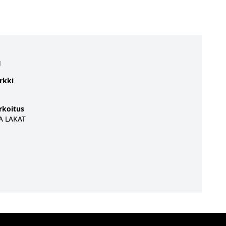
g
rkki
rkoitus
A LAKAT