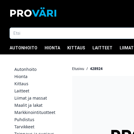
AUTONHOITO
HIONTA
KITTAUS
LAITTEET
LIIMAT
Etusivu
/
428924
Autonhoito
Hionta
Kittaus
Laitteet
Liimat ja massat
Maalit ja lakat
Markkinointituotteet
Puhdistus
Tarvikkeet
Teippaus ja suojaus