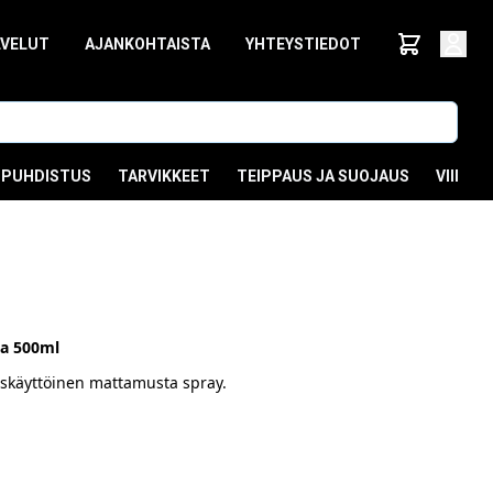
LVELUT
AJANKOHTAISTA
YHTEYSTIEDOT
PUHDISTUS
TARVIKKEET
TEIPPAUS JA SUOJAUS
VIIMEI
a 500ml
iskäyttöinen mattamusta spray.