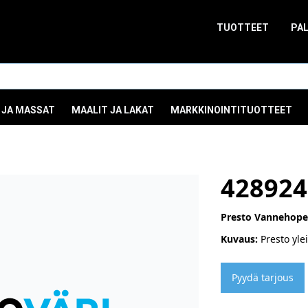
TUOTTEET
PA
 JA MASSAT
MAALIT JA LAKAT
MARKKINOINTITUOTTEET
428924
Presto Vannehope
Kuvaus:
Presto yle
Pyydä tarjous