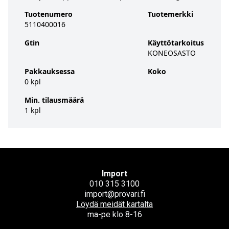
Tuotenumero
Tuotemerkki
5110400016
Gtin
Käyttötarkoitus
KONEOSASTO
Pakkauksessa
Koko
0 kpl
Min. tilausmäärä
1 kpl
Import
010 315 3100
import@provari.fi
Löydä meidät kartalta
ma-pe klo 8-16