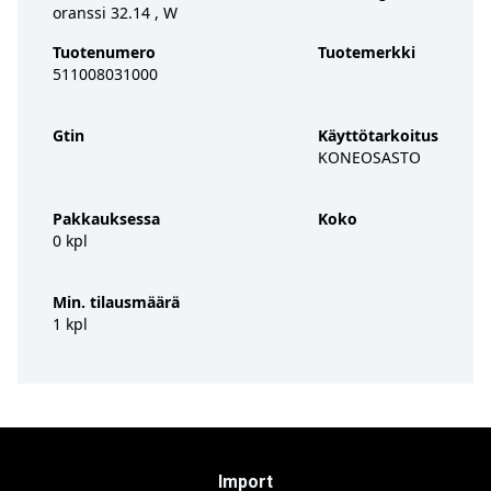
oranssi 32.14 , W
Tuotenumero
Tuotemerkki
511008031000
Gtin
Käyttötarkoitus
KONEOSASTO
Pakkauksessa
Koko
0 kpl
Min. tilausmäärä
1 kpl
Import