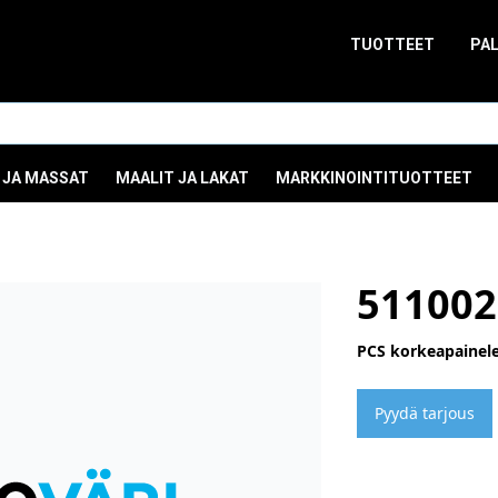
TUOTTEET
PA
 JA MASSAT
MAALIT JA LAKAT
MARKKINOINTITUOTTEET
51100
PCS korkeapainele
Pyydä tarjous