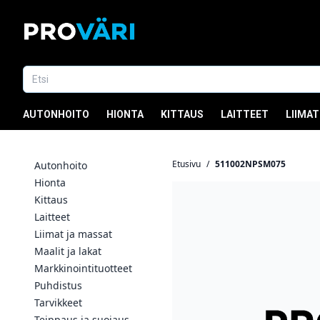
AUTONHOITO
HIONTA
KITTAUS
LAITTEET
LIIMAT
Etusivu
/
511002NPSM075
Autonhoito
Hionta
Kittaus
Laitteet
Liimat ja massat
Maalit ja lakat
Markkinointituotteet
Puhdistus
Tarvikkeet
Teippaus ja suojaus