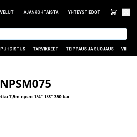
LVELUT
AJANKOHTAISTA
YHTEYSTIEDOT
PUHDISTUS
TARVIKKEET
TEIPPAUS JA SUOJAUS
VIIMEI
2NPSM075
tku 7,5m npsm 1/4" 1/8" 350 bar