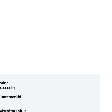
Paino
0.0000 kg
Tuotemerkki
Käyttötarkoitus