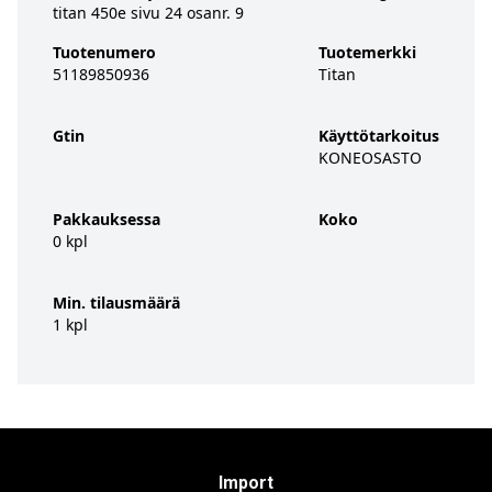
titan 450e sivu 24 osanr. 9
Tuotenumero
Tuotemerkki
51189850936
Titan
Gtin
Käyttötarkoitus
KONEOSASTO
Pakkauksessa
Koko
0 kpl
Min. tilausmäärä
1 kpl
Import