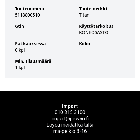
Tuotenumero
Tuotemerkki
5118800510
Titan
Gtin
Käyttötarkoitus
KONEOSASTO
Pakkauksessa
Koko
0 kpl
Min. tilausmäärä
1 kpl
Import
010 315 3100
import@provari.fi
Löydä meidät kartalta
ma-pe klo 8-16