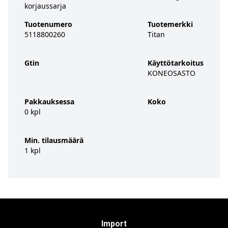
korjaussarja
Tuotenumero
Tuotemerkki
5118800260
Titan
Gtin
Käyttötarkoitus
KONEOSASTO
Pakkauksessa
Koko
0 kpl
Min. tilausmäärä
1 kpl
Import