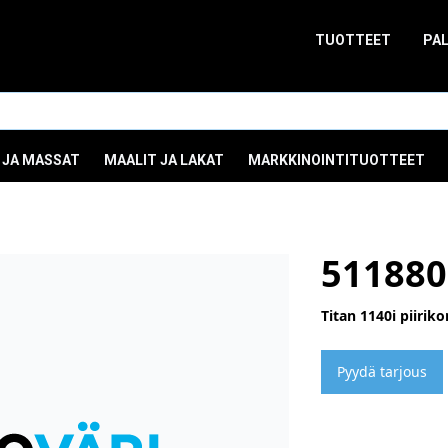
TUOTTEET
PA
 JA MASSAT
MAALIT JA LAKAT
MARKKINOINTITUOTTEET
511880
Titan 1140i piirikor
Pyydä tarjous