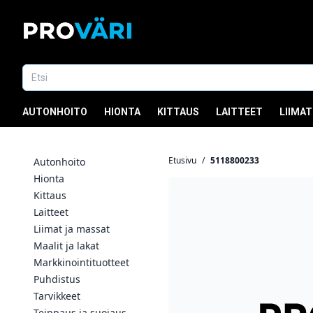
AUTONHOITO
HIONTA
KITTAUS
LAITTEET
LIIMAT
Etusivu
/
5118800233
Autonhoito
Hionta
Kittaus
Laitteet
Liimat ja massat
Maalit ja lakat
Markkinointituotteet
Puhdistus
Tarvikkeet
Teippaus ja suojaus