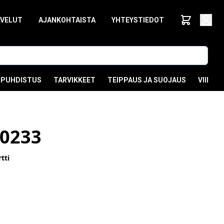
LVELUT
AJANKOHTAISTA
YHTEYSTIEDOT
PUHDISTUS
TARVIKKEET
TEIPPAUS JA SUOJAUS
VIIMEI
0233
tti