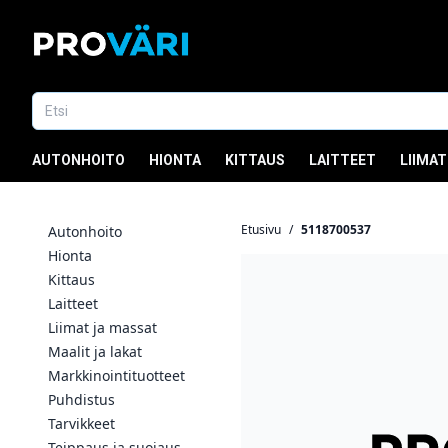
AUTONHOITO
HIONTA
KITTAUS
LAITTEET
LIIMAT
Etusivu
/
5118700537
Autonhoito
Hionta
Kittaus
Laitteet
Liimat ja massat
Maalit ja lakat
Markkinointituotteet
Puhdistus
Tarvikkeet
Teippaus ja suojaus