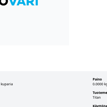
Paino
i kuparia
0.0000 k
Tuoteme
Titan
Käyttöta