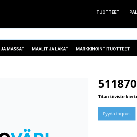
TUOTTEET
PA
 JA MASSAT
MAALIT JA LAKAT
MARKKINOINTITUOTTEET
511870
Titan tiiviste kiert
Pyydä tarjous