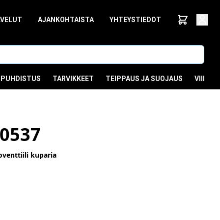
LVELUT
AJANKOHTAISTA
YHTEYSTIEDOT
PUHDISTUS
TARVIKKEET
TEIPPAUS JA SUOJAUS
VIIMEI
0537
oventtiili kuparia