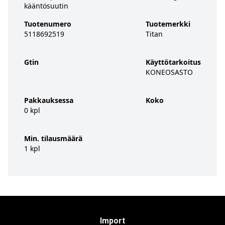
kääntösuutin
Tuotenumero
Tuotemerkki
5118692519
Titan
Gtin
Käyttötarkoitus
KONEOSASTO
Pakkauksessa
Koko
0 kpl
Min. tilausmäärä
1 kpl
Import