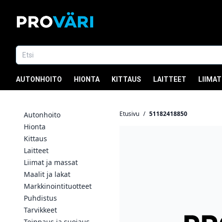
AUTONHOITO
HIONTA
KITTAUS
LAITTEET
LIIMAT
Etusivu
/
51182418850
Autonhoito
Hionta
Kittaus
Laitteet
Liimat ja massat
Maalit ja lakat
Markkinointituotteet
Puhdistus
Tarvikkeet
Teippaus ja suojaus