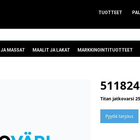
TUOTTEET
PA
 JA MASSAT
MAALIT JA LAKAT
MARKKINOINTITUOTTEET
511824
Titan jatkovarsi 2
Pyydä tarjous