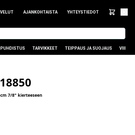
LVELUT
AJANKOHTAISTA
YHTEYSTIEDOT
PUHDISTUS
TARVIKKEET
TEIPPAUS JA SUOJAUS
VIIMEI
18850
5cm 7/8" kierteeseen