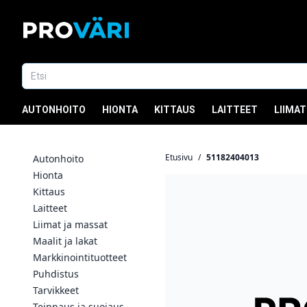
AUTONHOITO
HIONTA
KITTAUS
LAITTEET
LIIMAT
Etusivu
/
51182404013
Autonhoito
Hionta
Kittaus
Laitteet
Liimat ja massat
Maalit ja lakat
Markkinointituotteet
Puhdistus
Tarvikkeet
Teippaus ja suojaus