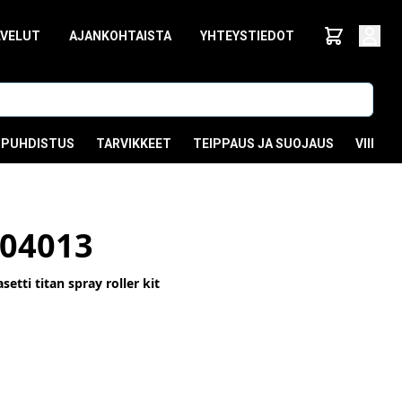
LVELUT
AJANKOHTAISTA
YHTEYSTIEDOT
PUHDISTUS
TARVIKKEET
TEIPPAUS JA SUOJAUS
VIIMEI
04013
setti titan spray roller kit