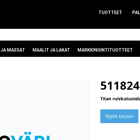
TUOTTEET
PA
 JA MASSAT
MAALIT JA LAKAT
MARKKINOINTITUOTTEET
511824
Titan ruiskutustela
Pyydä tarjous