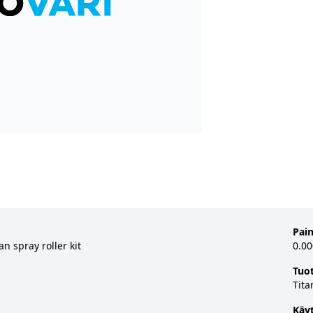
Pai
an spray roller kit
0.00
Tuo
Tita
Käy