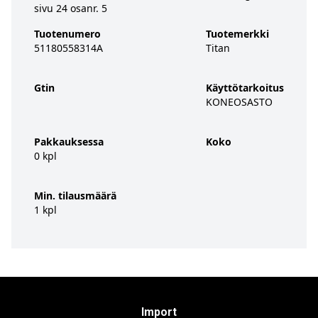
sivu 24 osanr. 5
Tuotenumero
Tuotemerkki
51180558314A
Titan
Gtin
Käyttötarkoitus
KONEOSASTO
Pakkauksessa
Koko
0 kpl
Min. tilausmäärä
1 kpl
Import